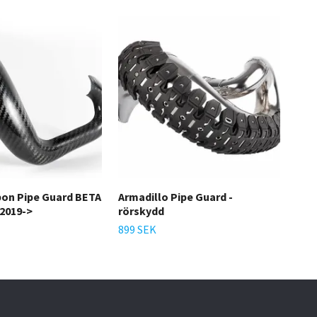
bon Pipe Guard BETA
Armadillo Pipe Guard -
AWO
 2019->
rörskydd
tak
899 SEK
355