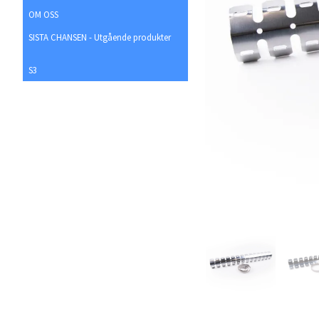
OM OSS
SISTA CHANSEN - Utgående produkter
S3