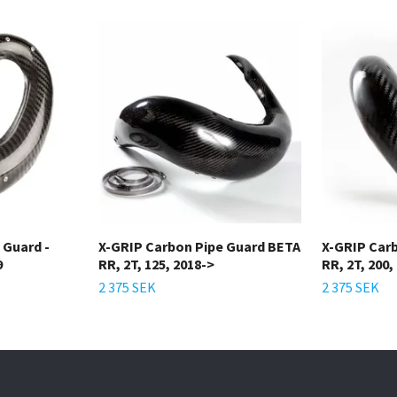
 Guard -
X-GRIP Carbon Pipe Guard BETA
X-GRIP Car
9
RR, 2T, 125, 2018->
RR, 2T, 200,
2 375 SEK
2 375 SEK