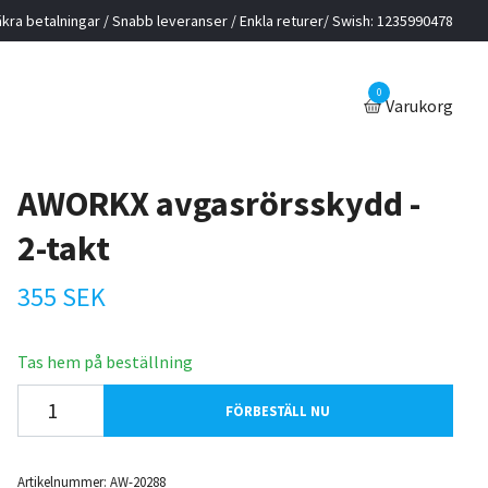
kra betalningar / Snabb leveranser / Enkla returer/ Swish: 1235990478
0
Varukorg
AWORKX avgasrörsskydd -
2-takt
355 SEK
Tas hem på beställning
FÖRBESTÄLL NU
Artikelnummer:
AW-20288