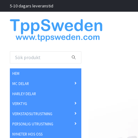
5-10 dagars leveranstid
HEM
MC DELAR
HARLEY DELAR
VERKTYG
VERKSTADSUTRUSTNING
PERSONLIG UTRUSTNING
NYHETER HOS OSS