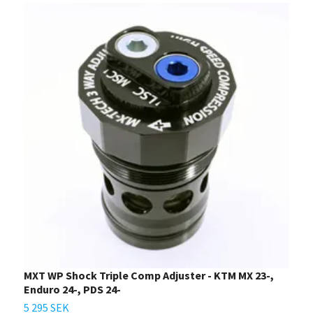
MXT WP Shock Triple Comp Adjuster - KTM MX 23-,
X
Enduro 24-, PDS 24-
K
5 295 SEK
2