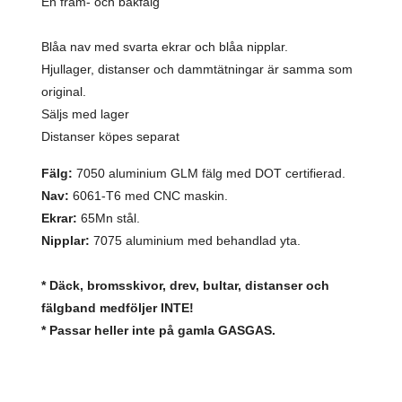
En fram- och bakfälg
Blåa nav med svarta ekrar och blåa nipplar.
Hjullager, distanser och dammtätningar är samma som
original.
Säljs med lager
Distanser köpes separat
Fälg:
7050 aluminium GLM fälg med DOT certifierad.
Nav:
6061-T6 med CNC maskin.
Ekrar:
65Mn stål.
Nipplar:
7075 aluminium med behandlad yta.
* Däck, bromsskivor, drev, bultar, distanser och
fälgband medföljer INTE!
* Passar heller inte på gamla GASGAS.