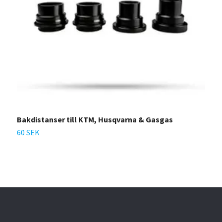
Bakdistanser till KTM, Husqvarna & Gasgas
F
60 SEK
6