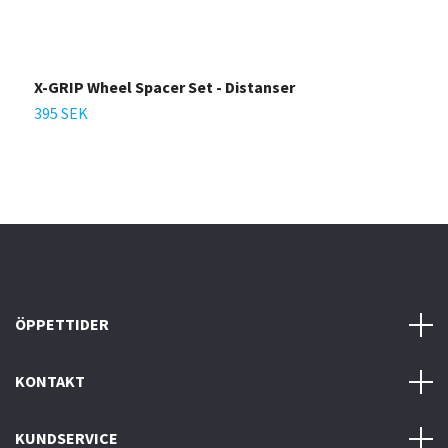
X-GRIP Wheel Spacer Set - Distanser
E
395 SEK
3
ÖPPETTIDER
KONTAKT
KUNDSERVICE