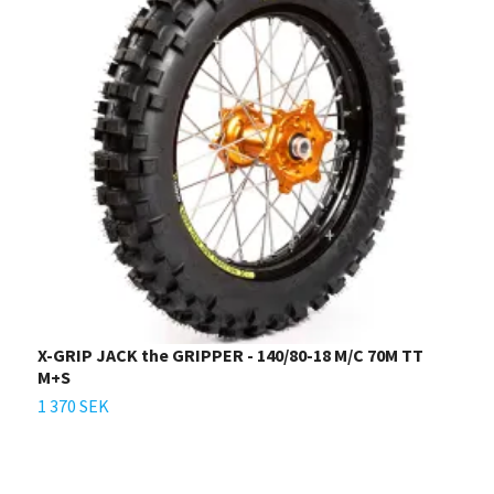
X-GRIP JACK the GRIPPER - 140/80-18 M/C 70M TT
X
M+S
1
1 370 SEK