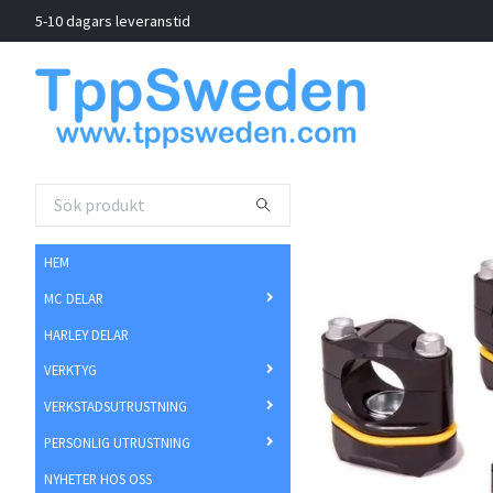
5-10 dagars leveranstid
HEM
MC DELAR
HARLEY DELAR
VERKTYG
VERKSTADSUTRUSTNING
PERSONLIG UTRUSTNING
NYHETER HOS OSS