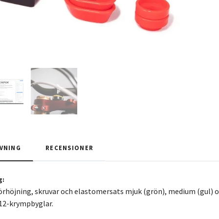
VNING
RECENSIONER
g:
örhöjning, skruvar och elastomersats mjuk (grön), medium (gul) oc
M12-krympbyglar.