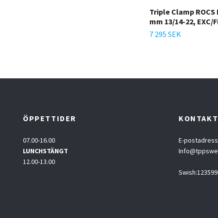
Triple Clamp ROCS P
mm 13/14-22, EXC/FE
7 295 SEK
ÖPPETTIDER
KONTAK
07.00-16.00
E-postadress
LUNCHSTÄNGT
Info@tppsw
12.00-13.00
Swish:123599