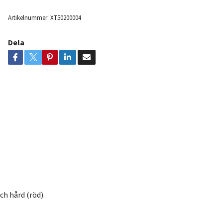
Artikelnummer:
XT50200004
Dela
h hård (röd).