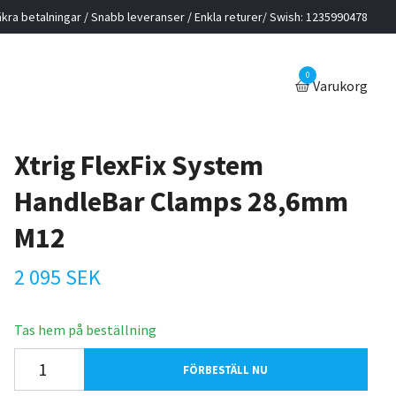
kra betalningar / Snabb leveranser / Enkla returer/ Swish: 1235990478
0
Varukorg
Xtrig FlexFix System
HandleBar Clamps 28,6mm
M12
2 095 SEK
Tas hem på beställning
FÖRBESTÄLL NU