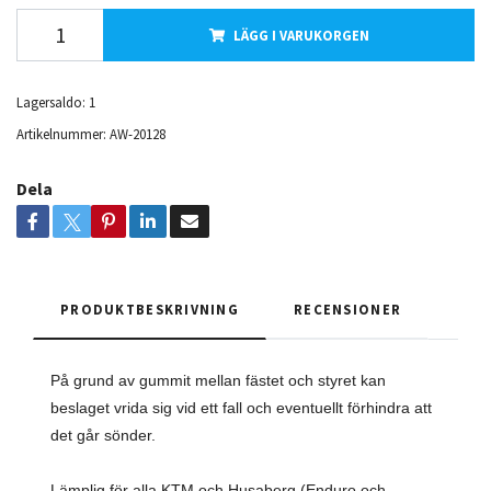
LÄGG I VARUKORGEN
Lagersaldo:
1
Artikelnummer:
AW-20128
Dela
PRODUKTBESKRIVNING
RECENSIONER
På grund av gummit mellan fästet och styret kan
beslaget vrida sig vid ett fall och eventuellt förhindra att
det går sönder.
Lämplig för alla KTM och Husaberg (Enduro och