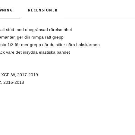
VNING
RECENSIONER
malt stöd med obegränsad rörelsefrihet
manter, ger din rumpa rätt grepp
sista 1/3 för mer grepp när du sitter nära bakskärmen
tack vare det insydda elastiska bandet
 XCF-W, 2017-2019
C, 2016-2018