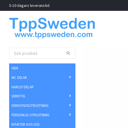
5-10 dagars leveranstid
HEM
MC DELAR
HARLEY DELAR
VERKTYG
VERKSTADSUTRUSTNING
PERSONLIG UTRUSTNING
NYHETER HOS OSS