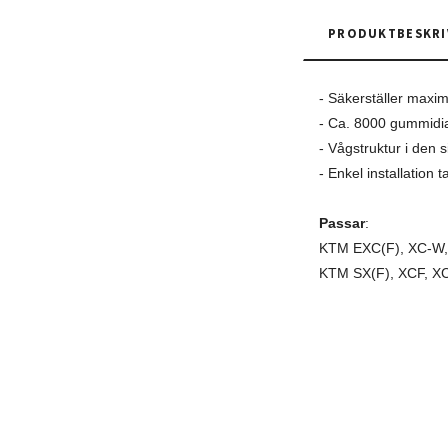
PRODUKTBESKRI
- Säkerställer maxi
- Ca. 8000 gummidia
- Vågstruktur i den 
- Enkel installation 
Passar
:
KTM EXC(F), XC-W,
KTM SX(F), XCF, X