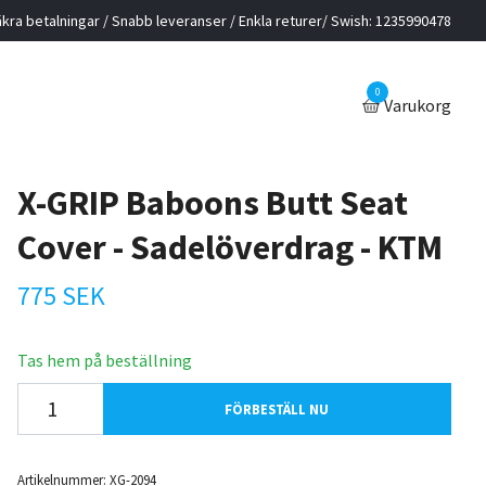
kra betalningar / Snabb leveranser / Enkla returer/ Swish: 1235990478
0
Varukorg
X-GRIP Baboons Butt Seat
Cover - Sadelöverdrag - KTM
775 SEK
Tas hem på beställning
FÖRBESTÄLL NU
Artikelnummer:
XG-2094