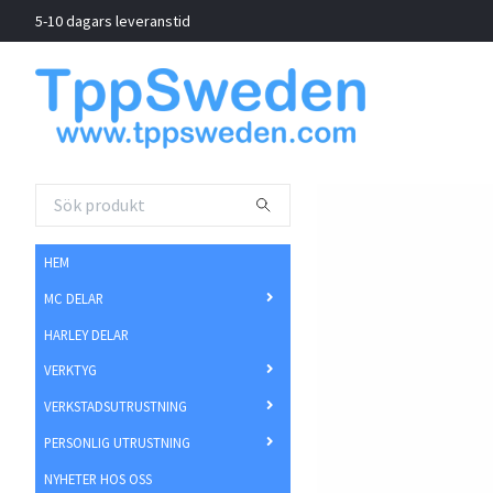
5-10 dagars leveranstid
HEM
MC DELAR
HARLEY DELAR
VERKTYG
VERKSTADSUTRUSTNING
PERSONLIG UTRUSTNING
NYHETER HOS OSS