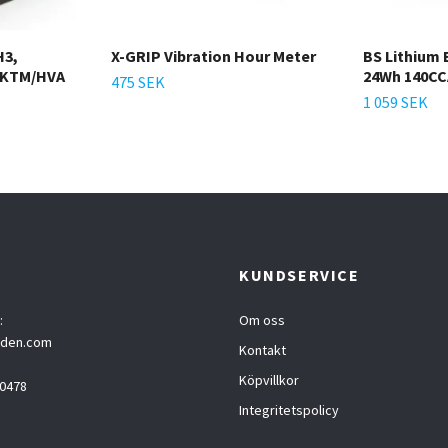
H3,
X-GRIP Vibration Hour Meter
BS Lithium 
, KTM/HVA
24Wh 140CC
475 SEK
1 059 SEK
T
KUNDSERVICE
:
Om oss
eden.com
Kontakt
Köpvillkor
0478
Integritetspolicy