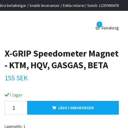
kra betalningar / Snabb leveranser / Enkla returer/ Swish: 1235990478
0
Varukorg
X-GRIP Speedometer Magnet
- KTM, HQV, GASGAS, BETA
155 SEK
I lager
LÄGG I VARUKORGEN
Lagersaldo:
1