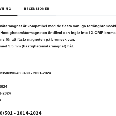
VNING
RECENSIONER
mätarmagnet är kompatibel med de flesta vanliga terrängbromss
. Hastighetsmätarmagneten är tillval och ingår inte i X-GRIP broms
nns för att fästa magneten på bromsskivan.
r med 9,5 mm (hastighetsmätarmagnet) hål.
/350/390/430/480 - 2021-2024
2024
1-2024
4
0/501 - 2014-2024