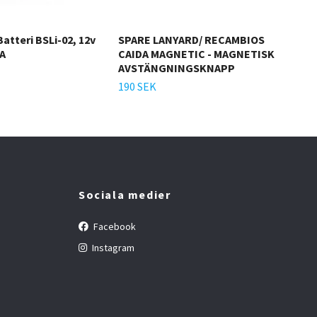
Batteri BSLi-02, 12v
SPARE LANYARD/ RECAMBIOS
KIL
A
CAIDA MAGNETIC - MAGNETISK
CAI
AVSTÄNGNINGSKNAPP
370
190 SEK
Sociala medier
Facebook
Instagram