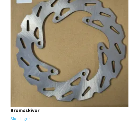
Bromsskivor
B
1
Slut i lager