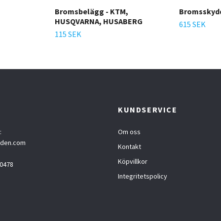
Bromsbelägg - KTM,
Bromsskyd
HUSQVARNA, HUSABERG
615 SEK
115 SEK
T
KUNDSERVICE
:
Om oss
eden.com
Kontakt
Köpvillkor
0478
Integritetspolicy