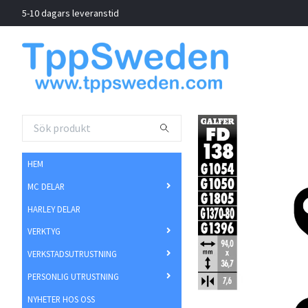
5-10 dagars leveranstid
HEM
MC DELAR
HARLEY DELAR
VERKTYG
VERKSTADSUTRUSTNING
PERSONLIG UTRUSTNING
NYHETER HOS OSS