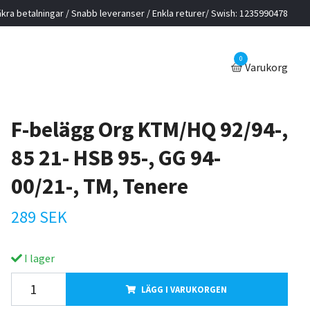
kra betalningar / Snabb leveranser / Enkla returer/ Swish: 1235990478
0
Varukorg
F-belägg Org KTM/HQ 92/94-,
85 21- HSB 95-, GG 94-
00/21-, TM, Tenere
289 SEK
I lager
LÄGG I VARUKORGEN