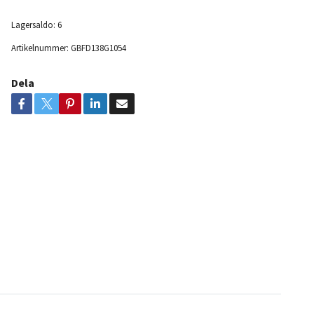
Lagersaldo:
6
Artikelnummer:
GBFD138G1054
Dela