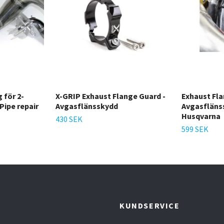
 för 2-
X-GRIP Exhaust Flange Guard -
Exhaust Fla
Pipe repair
Avgasflänsskydd
Avgasfläns
Husqvarna
430 SEK
599 SEK
T
KUNDSERVICE