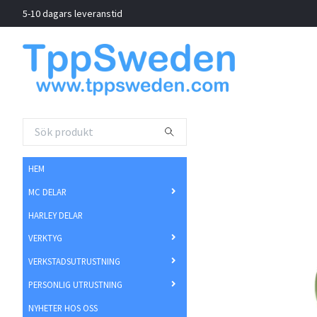
5-10 dagars leveranstid
HEM
MC DELAR
HARLEY DELAR
VERKTYG
VERKSTADSUTRUSTNING
PERSONLIG UTRUSTNING
NYHETER HOS OSS