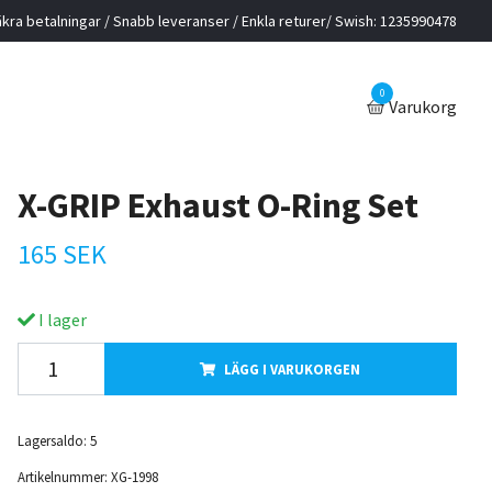
kra betalningar / Snabb leveranser / Enkla returer/ Swish: 1235990478
0
Varukorg
X-GRIP Exhaust O-Ring Set
165 SEK
I lager
LÄGG I VARUKORGEN
Lagersaldo:
5
Artikelnummer:
XG-1998