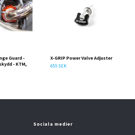
nge Guard -
X-GRIP Power Valve Adjuster
X-GR
skydd - KTM,
ell
655 SEK
225
Sociala medier