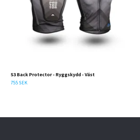
S3 Back Protector - Ryggskydd - Väst
S
755 SEK
2