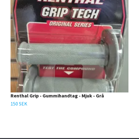
Renthal Grip - Gummihandtag - Mjuk - Grå
H
150 SEK
4